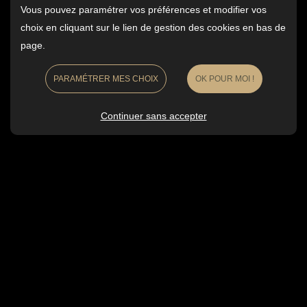
Vous pouvez paramétrer vos préférences et modifier vos
demande sont marquées par un astérisque.
choix en cliquant sur le lien de gestion des cookies en bas de
page.
ENVOYER
PARAMÉTRER MES CHOIX
OK POUR MOI !
Continuer sans accepter