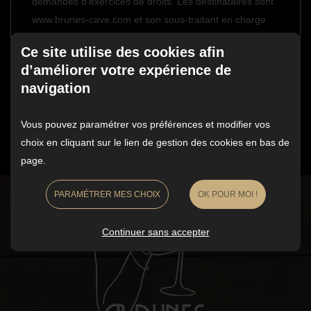
demandes d'exercices de droits. Les destinataires sont
www.brunes-cave.com et son sous-traitant en charge
de la gestion du serveur web. Pour plus d'informations
Ce site utilise des cookies afin
sur le traitement de vos données et l'exercice de vos
d’améliorer votre expérience de
droits, reportez-vous à notre
politique de confidentialité
.
navigation
ENVOYER
Vous pouvez paramétrer vos préférences et modifier vos
choix en cliquant sur le lien de gestion des cookies en bas de
page.
PARAMÉTRER MES CHOIX
OK POUR MOI !
Continuer sans accepter